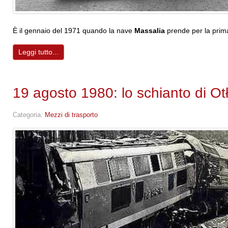
È il gennaio del 1971 quando la nave
Massalia
prende per la prima 
Leggi tutto...
19 agosto 1980: lo schianto di Ot
Categoria:
Mezzi di trasporto