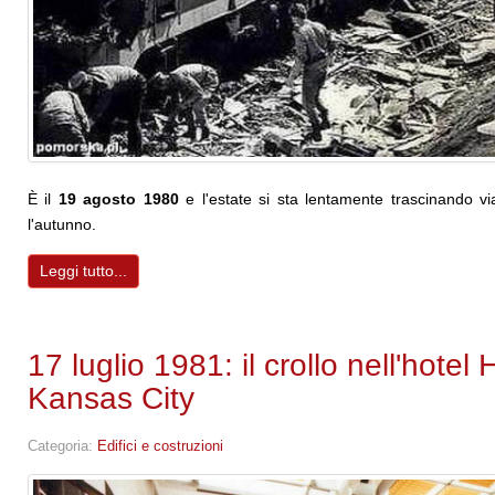
È il
19 agosto 1980
e l'estate si sta lentamente trascinando vi
l'autunno.
Leggi tutto...
17 luglio 1981: il crollo nell'hote
Kansas City
Categoria:
Edifici e costruzioni