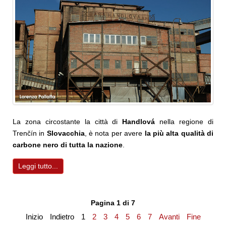
La zona circostante la città di
Handlová
nella regione di
Trenčín in
Slovacchia
, è nota per avere
la più alta qualità di
carbone nero di tutta la nazione
.
Leggi tutto...
Pagina 1 di 7
Inizio
Indietro
1
2
3
4
5
6
7
Avanti
Fine