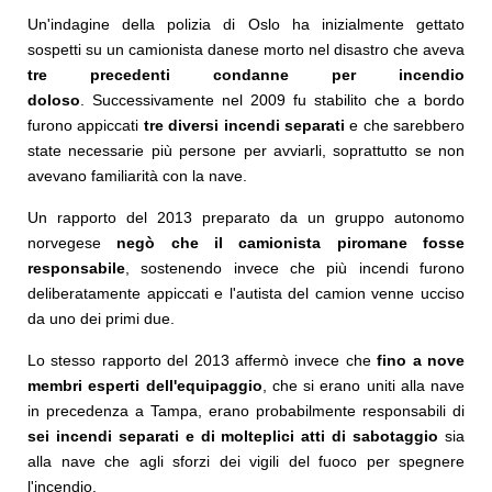
Un'indagine della polizia di Oslo ha inizialmente gettato
sospetti su un camionista danese morto nel disastro che aveva
tre precedenti condanne per incendio
doloso
. Successivamente nel 2009 fu stabilito che a bordo
furono appiccati
tre diversi incendi separati
e che sarebbero
state necessarie più persone per avviarli, soprattutto se non
avevano familiarità con la nave.
Un rapporto del 2013 preparato da un gruppo autonomo
norvegese
negò che il camionista piromane fosse
responsabile
, sostenendo invece che più incendi furono
deliberatamente appiccati e l'autista del camion venne ucciso
da uno dei primi due.
Lo stesso rapporto del 2013 affermò invece che
fino a nove
membri esperti dell'equipaggio
, che si erano uniti alla nave
in precedenza a Tampa, erano probabilmente responsabili di
sei incendi separati e di molteplici atti di sabotaggio
sia
alla nave che agli sforzi dei vigili del fuoco per spegnere
l'incendio.