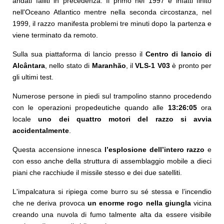
andati falliti in precedenza. Il primo nel 1997 è infatti finito
nell'Oceano Atlantico mentre nella seconda circostanza, nel
1999, il razzo manifesta problemi tre minuti dopo la partenza e
viene terminato da remoto.
Sulla sua piattaforma di lancio presso il
Centro di lancio di
Alcântara
, nello stato di
Maranhão
, il
VLS-1 V03
è pronto per
gli ultimi test.
Numerose persone in piedi sul trampolino stanno procedendo
con le operazioni propedeutiche quando alle
13:26:05
ora
locale
uno dei quattro motori del razzo si avvia
accidentalmente
.
Questa accensione innesca
l’esplosione dell’intero razzo
e
con esso anche della struttura di assemblaggio mobile a dieci
piani che racchiude il missile stesso e dei due satelliti.
L'impalcatura si ripiega come burro su sé stessa e l’incendio
che ne deriva provoca
un enorme rogo nella giungla
vicina
creando una nuvola di fumo talmente alta da essere visibile